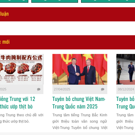
 luận
c mới
2025
27/04/2025
08/12/2024
iếng Trung với 12
Tuyên bố chung Việt Nam-
Tuyên bố
thức ướp thịt bò
Trung Quốc năm 2025
Trung Q
ếng Trung theo chủ đề với
Trung tâm tiếng Trung Bắc Kinh
Trung tâm 
 thức ướp thịt bò.
giới thiệu toàn văn song ngữ
giới thiệ
Việt-Trung Tuyên bố chung Việt
Việt-Trung
Nam-Trung Quốc năm 2025
Nam-Trung