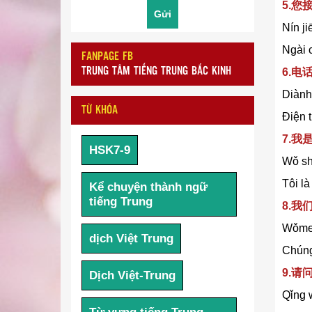
5.您
Nín ji
Ngài 
FANPAGE FB
6.
TRUNG TÂM TIẾNG TRUNG BẮC KINH
Diànhu
TỪ KHÓA
Điện t
7.我
HSK7-9
Wǒ sh
Tôi là
Kể chuyện thành ngữ
tiếng Trung
8.
Wǒme
dịch Việt Trung
Chúng
9.请
Dịch Việt-Trung
Qǐng 