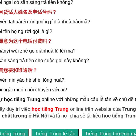
i ngài có sẵn sàng trả tiền không?
请问货话人姓名及电话号码？
wèn fāhuàrén xìngmíng jí diànhuà hàomǎ?
i tên họ người gọi là gì?
您愿意为这个电话付费吗？
uànyì wèi zhè ge diànhuà fù fèi ma?
sẵn sàng trả tiền cho cuộc gọi này không?
请问您要和谁通话？
wèn nín yào hé shéi tōng huà?
ỏi ngài muốn nói chuyện với ai?
tự
học tiếng Trung
online với những mẫu câu lễ tân về chủ đề t
ãy duy trì việc
học tiếng Trung
online trên website của
Trung
 chất lượng ở Hà Nội
và là nơi chia sẻ tài liệu
học tiếng Trun
tiếng Trung
Tiếng Trung lễ tân
Tiếng Trung thương m