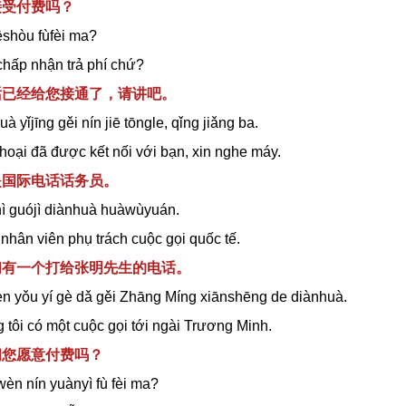
接受付费吗？
ēshòu fùfèi ma?
chấp nhận trả phí chứ?
电话已经给您接通了，请讲吧。
à yǐjīng gěi nín jiē tōngle, qǐng jiǎng ba.
hoại đã được kết nối với bạn, xin nghe máy.
是国际电话话务员。
ì guójì diànhuà huàwùyuán.
 nhân viên phụ trách cuộc gọi quốc tế.
我们有一个打给张明先生的电话。
n yǒu y
í
gè dǎ gěi Zhāng Míng xiānshēng de diànhuà.
 tôi có một cuộc gọi tới ngài Trương Minh.
问您愿意付费吗？
wèn nín yuànyì fù fèi ma?