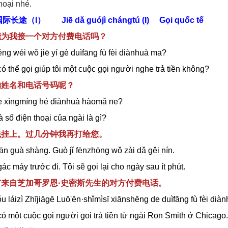
hoại nhé.
国际长途（I）
Jiē dǎ guójì chángtú (I) Gọi quốc tế
您能为我接一个对方付费电话吗？
ng wéi wǒ jiē y
í
gè duìfāng fù fèi diànhuà ma?
ó thể gọi giúp tôi một cuộc gọi người nghe trả tiền không?
您的姓名和电话号码呢？
e xìngmíng hé diànhuà hàomǎ ne?
 số điện thoại của ngài là gì?
您先挂上。过几分钟我再打给您。
ān guà shàng. Guò jǐ fēnzhōng wǒ zài dǎ gěi nín.
ác máy trước đi. Tôi sẽ gọi lại cho ngày sau ít phút.
您有来自芝加哥罗恩·史密斯先生的对方付费电话。
u láizì Zhījiāgē Luō'ēn·shǐmìsī xiānshēng de duìfāng fù fèi diàn
ó một cuộc gọi người goi trả tiền từ ngài Ron Smith ở Chicago.