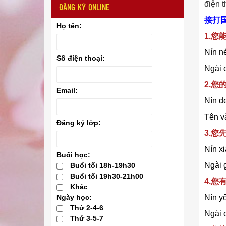
điện t
ĐĂNG KÝ ONLINE
接打
Họ tên:
1.
Nín né
Số điện thoại:
Ngài c
2.
Email:
Nín d
Tên và
Đăng ký lớp:
3.
Nín xi
Buổi học:
Ngài g
Buổi tối 18h-19h30
Buổi tối 19h30-21h00
4.
Khác
Nín yǒ
Ngày học:
Thứ 2-4-6
Ngài c
Thứ 3-5-7