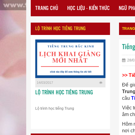
TRANG CHỦ
HỌC LIỆU - KIẾN THỨC
NGỮ PHÁ
LỘ TRÌNH HỌC TIẾNG TRUNG
TRANG
Tiếng
28/0
>> Ti
14/03/2017
Để gi
Trun
LỘ TRÌNH HỌC TIẾNG TRUNG
câu
T
Việc 
Lộ trình học tiếng Trung
âm cho
Hôm n
nơi ch