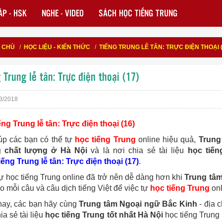
P - HSK
NGHE - VIDEO
SÁCH HỌC TIẾNG TRUNG
 CHỦ
/
HỌC LIỆU - KIẾN THỨC
/
TIẾNG TRUNG LỄ TÂN: TRỰC ĐIỆN THOẠI (
 Trung lễ tân: Trực điện thoại (17)
3/2018
ếng Trung lễ tân: Trực điện thoại (16)
úp các bạn có thể tự
học tiếng Trung
online hiệu quả,
Trung
g chất lượng ở Hà Nội
và là nơi chia sẻ tài liệu
học tiến
iếng Trung lễ tân: Trực điện thoại (17)
.
tự học tiếng Trung online đã trở nên dễ dàng hơn khi
Trung tâ
 mỗi câu và câu dịch tiếng Việt để việc tự
học tiếng Trung
onl
ay, các bạn hãy cùng
Trung tâm Ngoại ngữ Bắc Kinh
- địa 
ia sẻ tài liệu
học tiếng Trung tốt nhất Hà Nội
học tiếng Trung 