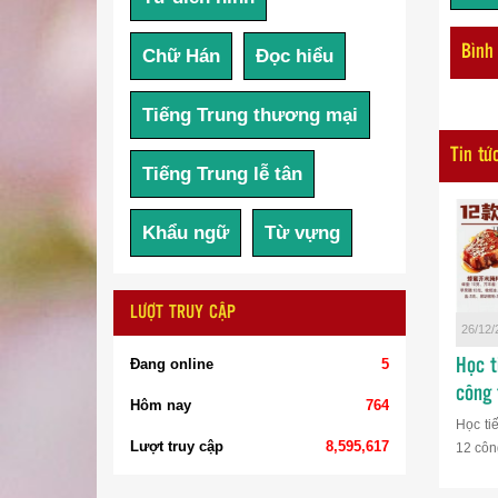
Bình
Chữ Hán
Đọc hiểu
Tiếng Trung thương mại
Tin tứ
Tiếng Trung lễ tân
Khẩu ngữ
Từ vựng
LƯỢT TRUY CẬP
26/12/
Đang online
5
Học t
công 
Hôm nay
764
Học ti
Lượt truy cập
8,595,617
12 công