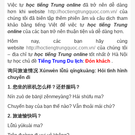
Việc tự
học tiếng Trung online
đã trở nên dễ dàng
hơn khi website
http://hoctiengtrungquoc.com.vn/
của
chúng tôi đã biên tập thêm phiên âm và câu dịch tham
khảo bằng tiếng Việt để việc tự
học tiếng Trung
online
của các bạn trở nên thuận tiện và dễ dàng hơn.
Hôm nay, các bạn hãy cùng
website
http://hoctiengtrungquoc.com.vn/
của chúng tôi
– địa chỉ tự
học tiếng Trung online
tốt nhất ở Hà Nội
tự học chủ đề
Tiếng Trung Du lịch
:
Đón khách
.
询问旅途情况 Xúnwèn lǚtú qíngkuàng: Hỏi tình hình
chuyến đi
1. 您坐的班机怎么样？还舒服吗？
Nín zuò de bānjī zěnmeyàng? Hái shūfu ma?
Chuyến bay của bạn thế nào? Vẫn thoải mái chứ?
2. 旅途愉快吗？
Lǚtú yúkuài ma?