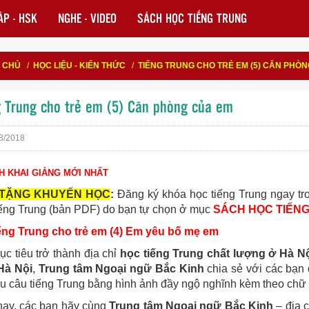
P - HSK
NGHE - VIDEO
SÁCH HỌC TIẾNG TRUNG
 CHỦ
/
HỌC LIỆU - KIẾN THỨC
/
TIẾNG TRUNG CHO TRẺ EM (5) CĂN PHÒ
g Trung cho trẻ em (5) Căn phòng của em
8/2018
CH KHAI GIẢNG MỚI NHẤT
TẶNG KHUYẾN HỌC
:
Đăng ký khóa học tiếng Trung ngay tr
iếng Trung (bản PDF) do bạn tự chọn ở mục
SÁCH HỌC TIẾN
ếng Trung cho trẻ em (4) Em yêu bố mẹ em
ục tiêu trở thành địa chỉ
học tiếng Trung chất lượng ở Hà N
Hà Nội
,
Trung tâm Ngoại ngữ Bắc Kinh
chia sẻ với các bạn
u câu tiếng Trung bằng hình ảnh đầy ngộ nghĩnh kèm theo chữ H
ay, các bạn hãy cùng
Trung tâm Ngoại ngữ Bắc Kinh
– địa 