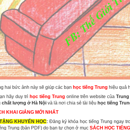
ng hai bức ảnh này sẽ giúp các bạn
học tiếng Trung
hiệu quả 
ạn hãy duy trì
học tiếng Trung
online trên website của
Trung
 chất lượng ở Hà Nội
và là nơi chia sẻ tài liệu
học tiếng Trun
ỊCH KHAI GIẢNG MỚI NHẤT
TẶNG KHUYẾN HỌC
:
Đăng ký khóa học tiếng Trung ngay tr
iếng Trung (bản PDF) do bạn tự chọn ở mục
SÁCH HỌC TIẾN