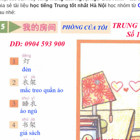
ia sẻ tài liệu
học tiếng Trung tốt nhất Hà Nội
học nhóm từ
au nhé: