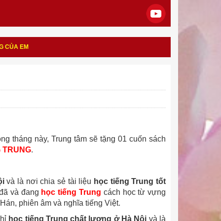
NG CỦA EM
ong tháng này, Trung tâm sẽ tặng 01 cuốn sách
G TRUNG
.
ội
và là nơi chia sẻ tài liệu
học tiếng Trung tốt
 đã và đang
học tiếng Trung
cách học từ vựng
án, phiên âm và nghĩa tiếng Việt.
chỉ
học tiếng Trung chất lượng ở Hà Nội
và là