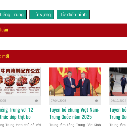
tiếng Trung
Từ vựng
Từ điển hình
 luận
c mới
2025
27/04/2025
08/12/2024
iếng Trung với 12
Tuyên bố chung Việt Nam-
Tuyên bố
thức ướp thịt bò
Trung Quốc năm 2025
Trung Q
ếng Trung theo chủ đề với
Trung tâm tiếng Trung Bắc Kinh
Trung tâm 