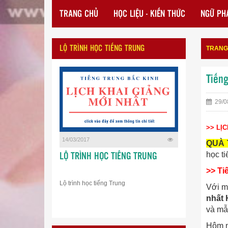
TRANG CHỦ
HỌC LIỆU - KIẾN THỨC
NGỮ PHÁ
LỘ TRÌNH HỌC TIẾNG TRUNG
TRANG
Tiến
29/0
>> LỊ
14/03/2017
QUÀ 
học t
LỘ TRÌNH HỌC TIẾNG TRUNG
>> Ti
Lộ trình học tiếng Trung
Với m
nhất 
và mẫ
Hôm n