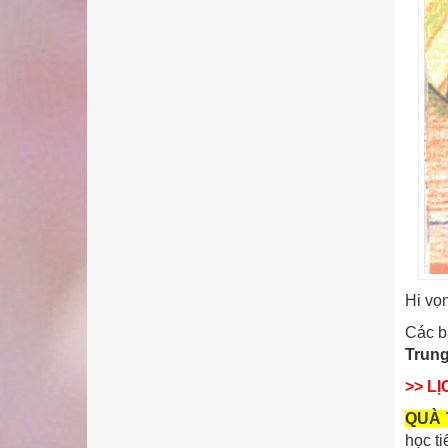
Hi vọ
Các b
Trung
>> L
QUÀ 
học t