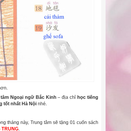
hơn.
 tâm Ngoại ngữ Bắc Kinh
– địa chỉ
học tiếng
g tốt nhất Hà Nội
nhé.
ong tháng này, Trung tâm sẽ tặng 01 cuốn sách
G TRUNG
.