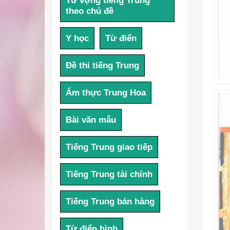
Từ vựng tiếng Trung
theo chủ đề
Y học
Từ điển
Đề thi tiếng Trung
Ẩm thực Trung Hoa
Bài văn mẫu
Tiếng Trung giao tiếp
Tiếng Trung tài chính
Tiếng Trung bán hàng
Từ điển hình