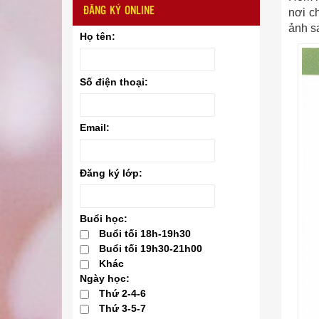
ĐĂNG KÝ ONLINE
nơi ch
ảnh s
Họ tên:
Số điện thoại:
Email:
Đăng ký lớp:
Buổi học:
Buổi tối 18h-19h30
Buổi tối 19h30-21h00
Khác
Ngày học:
Thứ 2-4-6
Thứ 3-5-7