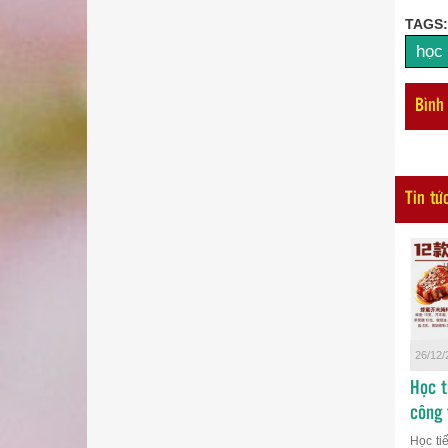
TAGS:
học 
Bình
Tin tứ
26/12/
Học t
công 
Học ti