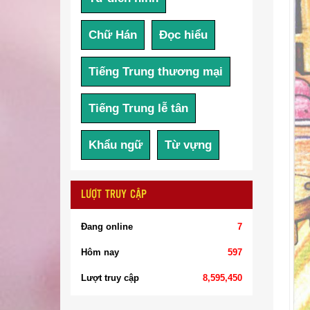
Chữ Hán
Đọc hiểu
Tiếng Trung thương mại
Tiếng Trung lễ tân
Khẩu ngữ
Từ vựng
LƯỢT TRUY CẬP
Đang online
7
Hôm nay
597
Lượt truy cập
8,595,450