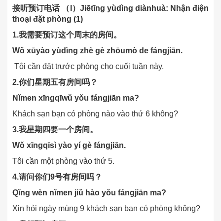
接听预订电话 （I）Jiētīng yùdìng diànhuà: Nhận điện
thoại đặt phòng (1)
1.我需要预订这个周末的房间。
Wǒ xūyào yùdìng zhè gè zhōumò de fángjiān.
Tôi cần đặt trước phòng cho cuối tuần này.
2.你们星期五有房间吗？
Nǐmen xīngqīwǔ yǒu fángjiān ma?
Khách sạn bạn có phòng nào vào thứ 6 không?
3.我星期四要一个房间。
Wǒ xīngqīsì yào yí gè fángjiān.
Tôi cần một phòng vào thứ 5.
4.请问你们9号有房间吗？
Qǐng wèn nǐmen jiǔ hào yǒu fángjiān ma?
Xin hỏi ngày mùng 9 khách sạn bạn có phòng không?