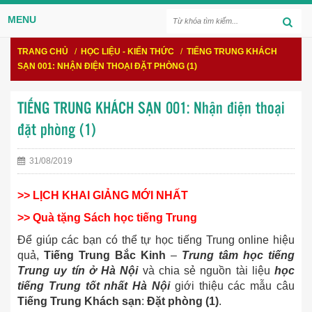
MENU
TRANG CHỦ
/
HỌC LIỆU - KIẾN THỨC
/
TIẾNG TRUNG KHÁCH
SẠN 001: NHẬN ĐIỆN THOẠI ĐẶT PHÒNG (1)
TIẾNG TRUNG KHÁCH SẠN 001: Nhận điện thoại
đặt phòng (1)
31/08/2019
>> LỊCH KHAI GIẢNG MỚI NHẤT
>> Quà tặng Sách học tiếng Trung
Để giúp các bạn có thể tự học tiếng Trung online hiệu
quả,
Tiếng Trung Bắc Kinh
–
Trung tâm học tiếng
Trung uy tín ở Hà Nội
và chia sẻ nguồn tài liệu
học
tiếng Trung tốt nhất Hà Nội
giới thiệu các mẫu câu
Tiếng Trung Khách sạn
:
Đặt phòng (1)
.