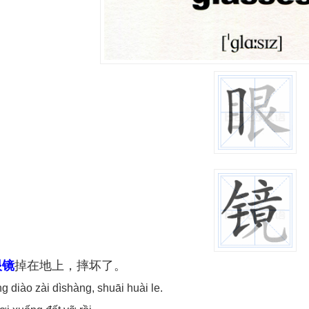
眼镜
掉在地上，摔坏了。
g diào zài dìshàng, shuāi huài le.