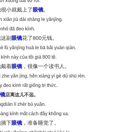
ơi xuống đất vỡ rồi.
他很小就戴上了
眼镜
。
 xiǎo jiù dài shàng le yǎnjìng.
 nhỏ đã đeo kính.
我这副
眼镜
花了800元钱。
 fù yǎnjìng huā le bā bǎi yuán qián.
kính này của tôi giá 800 tệ.
他戴着
眼镜
，很像一个读书人。
 zhe yǎn jìng, hěn xiàng yí gè dú shū rén.
 đeo kính rất giống tri thức.
镜
店离这儿不远。
gdiàn lí zhèr bù yuǎn.
àng kính mắt cách đây không xa.
他摘下
眼镜
，准备睡觉了。