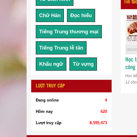
Tin tứ
Chữ Hán
Đọc hiểu
Tiếng Trung thương mại
Tiếng Trung lễ tân
26/12/
Học t
Khẩu ngữ
Từ vựng
công 
Học ti
12 công
LƯỢT TRUY CẬP
Đang online
4
Hôm nay
620
Lượt truy cập
8,595,473