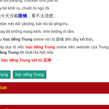
i xià yǎnjìng, zhǔnbèi shuì jiào le.
 bỏ kính ra, chuẩn bị ngủ rồi.
我今天没戴
眼镜
，看不太清楚。
tiān méi dài yǎnjìng, kàn bú tài qīngchu.
ay tôi không mang kính, nhìn không rõ lắm.
tự
học tiếng Trung
online với từ 眼镜 đến đây kết thúc.
ãy duy trì việc
học tiếng Trung
online trên website của Trung
iếng Trung
tốt nhất Hà Nội nhé.
 học tiếng Trung với từ
足球
vựng
học tiếng Trung
 luận