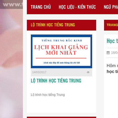
TRANG CHỦ
HỌC LIỆU - KIẾN THỨC
NGỮ PHÁ
LỘ TRÌNH HỌC TIẾNG TRUNG
TRANG
Học 
18/0
Hôm n
học t
14/03/2017
LỘ TRÌNH HỌC TIẾNG TRUNG
Lộ trình học tiếng Trung