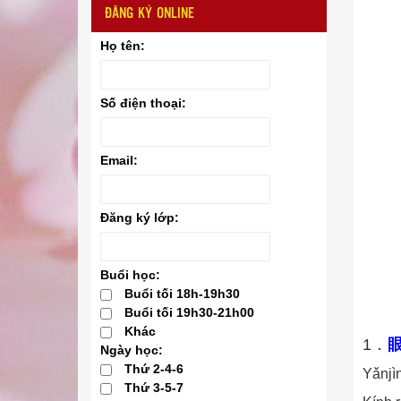
ĐĂNG KÝ ONLINE
Họ tên:
Số điện thoại:
Email:
Đăng ký lớp:
Buổi học:
Buổi tối 18h-19h30
Buổi tối 19h30-21h00
Khác
1．
Ngày học:
Thứ 2-4-6
Yǎnjìn
Thứ 3-5-7