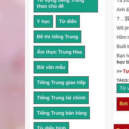
Từ vựng tiếng Trung
Tā zhā
theo chủ đề
Anh ấy
7．
Y học
Từ điển
Wǒ jīn
Đề thi tiếng Trung
Hôm n
Buổi 
Ẩm thực Trung Hoa
Bạn h
học t
Bài văn mẫu
>>
Tự
TAGS:
Tiếng Trung giao tiếp
Từ 
Tiếng Trung tài chính
Bình
Tiếng Trung bán hàng
Từ điển hình