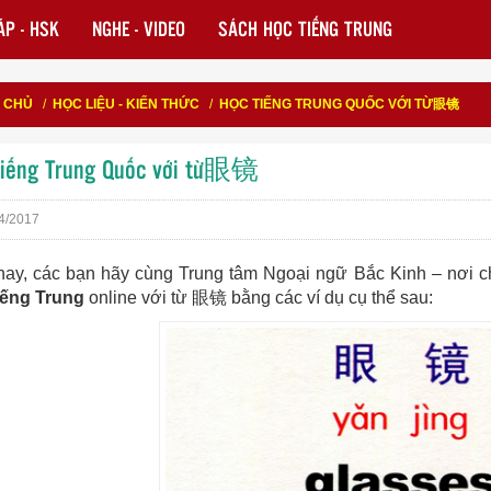
P - HSK
NGHE - VIDEO
SÁCH HỌC TIẾNG TRUNG
 CHỦ
/
HỌC LIỆU - KIẾN THỨC
/
HỌC TIẾNG TRUNG QUỐC VỚI TỪ眼镜
tiếng Trung Quốc với từ眼镜
4/2017
ay, các bạn hãy cùng Trung tâm Ngoại ngữ Bắc Kinh – nơi chi
iếng Trung
online với từ 眼镜 bằng các ví dụ cụ thể sau: