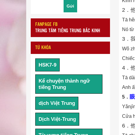
Kính r
2．
Tā hěn
FANPAGE FB
Nó từ
TRUNG TÂM TIẾNG TRUNG BẮC KINH
3．
TỪ KHÓA
Wǒ zhè
Chiếc 
HSK7-9
4．
Tā dài
Kể chuyện thành ngữ
tiếng Trung
Anh ấy
眼
5．
dịch Việt Trung
Yǎnjìn
Cửa h
Dịch Việt-Trung
6．