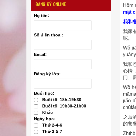
ĐĂNG KÝ ONLINE
Hôm n
mật c
Họ tên:
我和
我家
Số điện thoại:
呢。
Wǒ ji
yuànyì
Email:
我和
心情
Đăng ký lớp:
门、
Wǒ hé
Buổi học:
māma 
Buổi tối 18h-19h30
jiǎo 
Buổi tối 19h30-21h00
chúfán
Khác
之后
Ngày học:
的爸
Thứ 2-4-6
Thứ 3-5-7
Zhīhò