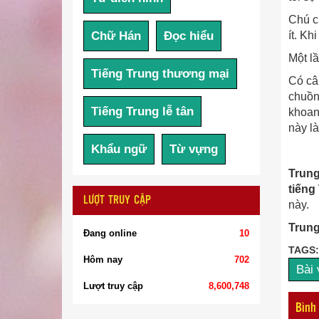
Chú c
ít. Kh
Chữ Hán
Đọc hiểu
Một lầ
Tiếng Trung thương mại
Có câu
chuồng
Tiếng Trung lễ tân
khoan
này là
Khẩu ngữ
Từ vựng
Trun
tiếng
LƯỢT TRUY CẬP
này.
Trung
Đang online
10
TAGS:
Hôm nay
702
Bài
Lượt truy cập
8,600,748
Bình