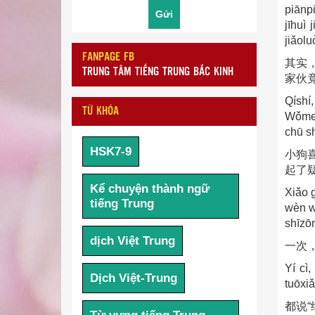
piānp
jīhuì
jiǎolu
FANPAGE FB
其实
TRUNG TÂM TIẾNG TRUNG BẮC KINH
家伙
Qíshí
TỪ KHÓA
Wǒmen
chū s
HSK7-9
小狗
起了
Kể chuyện thành ngữ
Xiǎo g
tiếng Trung
wèn w
shīzōn
dịch Việt Trung
一次
Yí cì
Dịch Việt-Trung
tuōxiǎ
都说