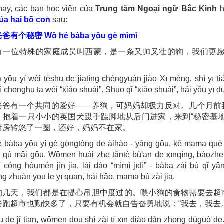
ay, các bạn học viên của
Trung tâm Ngoại ngữ Bắc Kinh
h
ủa hai bố con
sau:
爸爸有个秘密
Wǒ hé bàba yǒu gè mìmì
有一位特殊的家庭成员叫西蒙，是一条又帅又壮的狗，我们更愿意
ā yǒu yí wèi tèshū de jiātíng chéngyuán jiào Xī méng, shì yī
 chēnghu tā wéi “xiǎo shuài”. Shuō qǐ “xiǎo shuài”, hái yǒu yī d
爸爸有一个共同的爱好——养狗，可妈妈却极力反对。几个月前
，抱着一只小小的英国犬蹑手蹑脚地从后门进家，来到“秘密基
厨房转悠了一圈，还好，妈妈不在家。
 bàba yǒu yí gè gòngtóng de àihào - yǎng gǒu, kě māma què j
qù mǎi gǒu. Wǒmen huái zhe tǎntè bù'ān de xīnqíng, bàozhe y
dì cóng hòumén jìn jiā, lái dào “mìmì jīdì” - bàba zài bù qǐ 
g zhuàn yōu le yī quān, hái hǎo, māma bù zài jiā.
的几天，我们都是在提心吊胆中度过的。喂小狗的食物需要去超
爸跑超市也勤快多了，只要有机会就自告奋勇地说：“我去，我去
u de jǐ tiān, wǒmen dōu shì zài tí xīn diào dǎn zhōng dùguò d