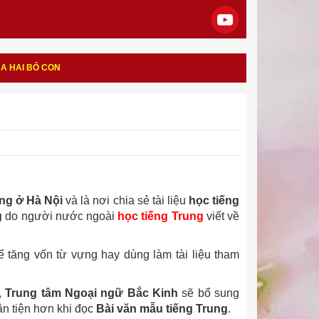
ỦA HAI BỐ CON
ợng ở Hà Nội
và là nơi chia sẻ tài liệu
học tiếng
g
do người nước ngoài
học tiếng Trung
viết về
 tăng vốn từ vựng hay dùng làm tài liệu tham
,
Trung tâm Ngoại ngữ Bắc Kinh
sẽ bổ sung
ận tiện hơn khi đọc
Bài văn mẫu tiếng Trung
.