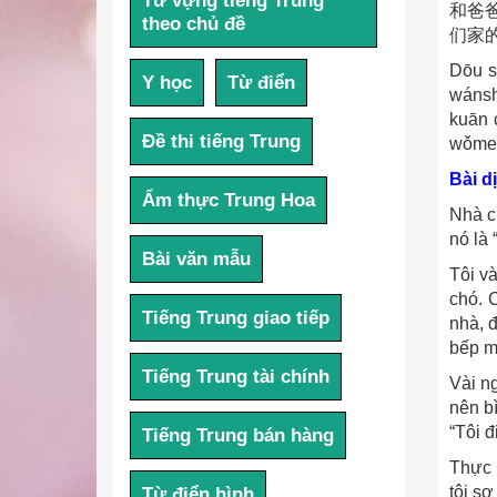
Từ vựng tiếng Trung
和爸
theo chủ đề
们家的
Dōu s
Y học
Từ điển
wánsh
kuān 
Đề thi tiếng Trung
wǒmen 
Bài d
Ẩm thực Trung Hoa
Nhà ch
nó là 
Bài văn mẫu
Tôi và
chó. 
Tiếng Trung giao tiếp
nhà, 
bếp m
Tiếng Trung tài chính
Vài n
nên b
“Tôi đ
Tiếng Trung bán hàng
Thực r
tôi s
Từ điển hình