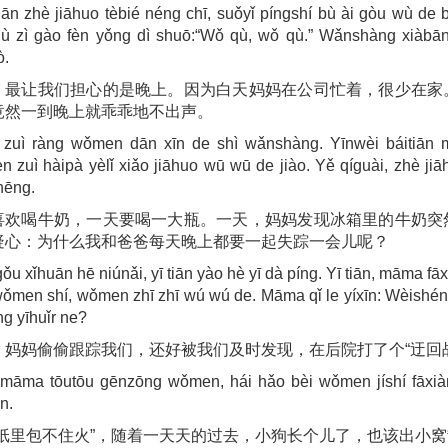
iān zhè jiāhuo tèbié néng chī, suǒyǐ píngshí bù ài gòu wù de
 jiù zì gào fèn yǒng dì shuō:“Wǒ qù, wǒ qù.” Wǎnshàng xiàbān
ò.
，最让我们担心的是晚上。因为白天妈妈在公司忙着，很少在家
竟然一到晚上就乖乖地不出声。
, zuì ràng wǒmen dān xīn de shì wǎnshàng. Yīnwèi báitiān 
 zuì hàipà yèlǐ xiǎo jiāhuo wū wū de jiào. Yě qíguài, zhè jiā
hēng.
喜欢喝牛奶，一天要喝一大瓶。一天，妈妈发现冰箱里的牛奶突
疑心：为什么我和爸爸每天晚上都要一起失踪一会儿呢？
ǒu xǐhuān hē niúnǎi, yī tiān yào hè yī dà píng. Yī tiān, māma fā
ǒmen shí, wǒmen zhī zhī wú wú de. Māma qǐ le yíxīn: Wèishé
g yīhuǐr ne?
，妈妈偷偷跟踪我们，还好被我们及时发现，在后院打了个“迂回
, māma tōutōu gēnzōng wǒmen, hái hǎo bèi wǒmen jíshí fāxiàn
n.
“纸里包不住火”，随着一天天的过去，小狗长个儿了，也该出小