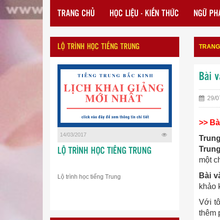
TRANG CHỦ
HỌC LIỆU - KIẾN THỨC
NGỮ PHÁ
LỘ TRÌNH HỌC TIẾNG TRUNG
TRANG
Bài v
29/0
>> Bà
14/03/2017
Trung
Trung
LỘ TRÌNH HỌC TIẾNG TRUNG
một ch
Bài v
Lộ trình học tiếng Trung
khảo k
Với tô
thêm 