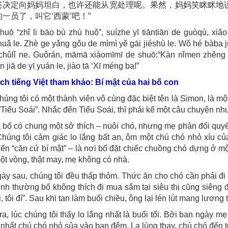
爸决定向妈妈坦白，也许还能从宽处理呢。果然，妈妈笑眯眯地
一员了，叫它‘西蒙’吧！”
huō “zhǐ li bāo bù zhù huǒ”, suízhe yī tiāntiān de guòqù, xiǎ
uǎ le. Zhè ge yǎng gǒu de mìmì yě gāi jiéshù le. Wǒ hé bàba 
chǔlǐ ne. Guǒrán, māmā xiàomīmī de shuō:“Kàn nǐmen zhěng ti
jiā de yī yuán le, jiào tā ‘Xī méng ba!”
ịch tiếng Việt tham khảo:
Bí mật
của hai bố con
úng tôi có một thành viên vô cùng đặc biệt tên là Simon, là mộ
“Tiểu Soái”. Nhắc đến Tiểu Soái, thì phải kể một câu chuyện nh
 bố có chung một sở thích – nuôi chó, nhưng mẹ phản đối quyết 
Chúng tôi cảm giác lo lắng bất an, ôm một chú chó nhỏ xíu củ
đến “căn cứ bí mật” – là nơi bố đặt chiếc chuồng chó dựng ở mộ
ột vòng, thật may, mẹ không có nhà.
gày sau, chúng tôi đều thấp thỏm. Thức ăn cho chó cần phải đi 
ình thường bố không thích đi mua sắm tại siêu thị cũng siêng đ
i, tôi đí”. Sau khi tan làm buổi chiều, ông lại lén lút mang lươn
a, lúc chúng tôi thấy lo lắng nhất là buổi tối. Bởi ban ngày mẹ
ợ nhất chú chó nhỏ sủa vào ban đêm. Lạ lùng thay, chú chó đến 