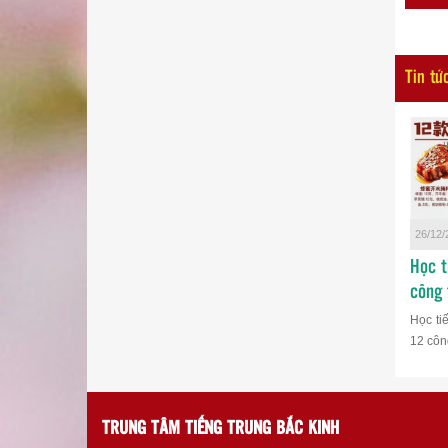
Tin tứ
26/12/
Học t
công 
Học ti
12 công
TRUNG TÂM TIẾNG TRUNG BẮC KINH