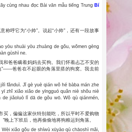
ãy cùng nhau đọc Bài văn mẫu tiếng Trung
Bí
称呼它为“小帅”。说起“小帅”，还有一段故事
 tiáo yòu shuài yòu zhuàng de gǒu, wǒmen gèng
uàn gùshì ne.
我和爸爸瞒着妈妈去买狗。我们怀着忐忑不安的
地”——爸爸在不起眼的角落里搭的狗窝。我去前
ílì fǎnduì. Jǐ gè yuè qián wǒ hé bàba mán zhe
ī zhǐ xiǎo xiǎo de yīngguó quǎn niè shǒu niè
yǎn de jiǎoluò lǐ dā de gǒu wō. Wǒ qù qiánmén,
市买，偏偏这家伙特别能吃，所以平时不爱购物
。”晚上下班后，他再偷偷地将狗粮运到角落。
e. Wèi xiǎo gǒu de shíwù xūyào qù chāoshì mǎi,