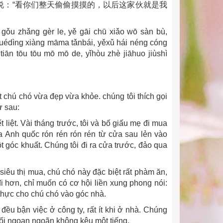
说：“看你们整天偷偷摸摸的，以后这家伙就是我
o gǒu zhǎng gèr le, yě gāi chū xiǎo wō sàn bù,
juédìng xiàng māma tǎnbái, yěxǔ hái néng cóng
ān tōu tōu mō mō de, yǐhòu zhè jiāhuo jiùshì
t chú chó vừa đẹp vừa khỏe. chúng tôi thích gọi
ư sau:
liệt. Vài tháng trước, tôi và bố giấu mẹ đi mua
a Anh quốc rón rén rón rén từ cửa sau lẻn vào
t góc khuất. Chúng tôi đi ra cửa trước, đảo qua
siêu thị mua, chú chó này đặc biệt rất phàm ăn,
i hơn, chỉ muốn có cơ hội liền xung phong nói:
g thực cho chú chó vào góc nhà.
 đều bận việc ở công ty, rất ít khi ở nhà. Chúng
tối ngoan ngoãn không kêu một tiếng.