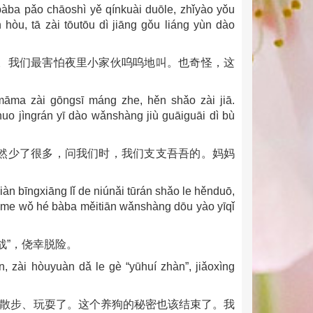
 bàba pǎo chāoshì yě qínkuài duōle, zhǐyào yǒu
 hòu, tā zài tōutōu dì jiāng gǒu liáng yùn dào
。我们最害怕夜里小家伙呜呜地叫。也奇怪，这
māma zài gōngsī máng zhe, hěn shǎo zài jiā.
huo jìngrán yī dào wǎnshàng jiù guāiguāi dì bù
然少了很多，问我们时，我们支支吾吾的。妈妈
xiàn bīngxiāng lǐ de niúnǎi tūrán shǎo le hěnduō,
nme wǒ hé bàba měitiān wǎnshàng dōu yào yīqǐ
战”，侥幸脱险。
, zài hòuyuàn dǎ le gè “yūhuí zhàn”, jiǎoxìng
窝散步、玩耍了。这个养狗的秘密也该结束了。我