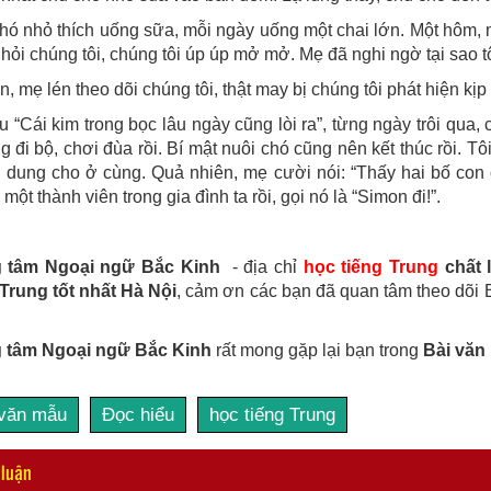
hó nhỏ thích uống sữa, mỗi ngày uống một chai lớn. Một hôm, mẹ
i hỏi chúng tôi, chúng tôi úp úp mở mở. Mẹ đã nghi ngờ tại sao t
n, mẹ lén theo dõi chúng tôi, thật may bị chúng tôi phát hiện kịp
 “Cái kim trong bọc lâu ngày cũng lòi ra”, từng ngày trôi qua,
 đi bộ, chơi đùa rồi. Bí mật nuôi chó cũng nên kết thúc rồi. T
 dung cho ở cùng. Quả nhiên, mẹ cười nói: “Thấy hai bố con c
 một thành viên trong gia đình ta rồi, gọi nó là “Simon đi!”.
g tâm Ngoại ngữ Bắc Kinh
- địa chỉ
học tiếng Trung
chất 
 Trung tốt nhất Hà Nội
, cảm ơn các bạn đã quan tâm theo dõi 
 tâm Ngoại ngữ Bắc Kinh
rất mong gặp lại bạn trong
Bài văn
 văn mẫu
Đọc hiểu
học tiếng Trung
 luận