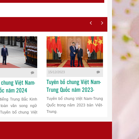
15/12/2023
14/12/2023
Tuyên bố chung Việt Nam-
Tuyên bố ch
 chung Việt Nam-
Trung Quốc năm 2023-
Trung Quốc 
uốc năm 2024
Phần 2/2
Phần 1/2
Tuyên bố chung Việt Nam-Trung
Tuyên bố chun
tiếng Trung Bắc Kinh
Quốc trong năm 2023 bản Việt-
Quốc trong nă
u toàn văn song ngữ
Trung.
Trung.
 Tuyên bố chung Việt
 Quốc năm 2024