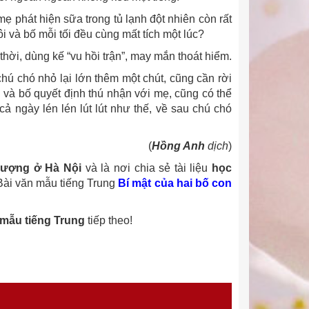
 phát hiện sữa trong tủ lạnh đột nhiên còn rất
ôi và bố mỗi tối đều cùng mất tích một lúc?
 thời, dùng kế “vu hồi trận”, may mắn thoát hiểm.
 chú chó nhỏ lại lớn thêm một chút, cũng cần rời
ôi và bố quyết định thú nhận với mẹ, cũng có thể
ả ngày lén lén lút lút như thế, về sau chú chó
(
Hồng Anh
dịch
)
lượng ở Hà Nội
và là nơi chia sẻ tài liệu
học
Bài văn mẫu tiếng Trung
Bí mật của hai bố con
 mẫu tiếng Trung
tiếp theo!