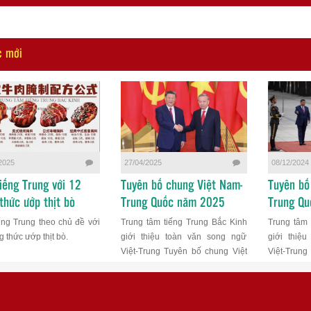
c mới
2025
27/04/2025
08/12/2024
iếng Trung với 12
Tuyên bố chung Việt Nam-
Tuyên bố
thức ướp thịt bò
Trung Quốc năm 2025
Trung Q
ếng Trung theo chủ đề với
Trung tâm tiếng Trung Bắc Kinh
Trung tâm 
 thức ướp thịt bò.
giới thiệu toàn văn song ngữ
giới thiệ
Việt-Trung Tuyên bố chung Việt
Việt-Trung
Nam-Trung Quốc năm 2025
Nam-Trung