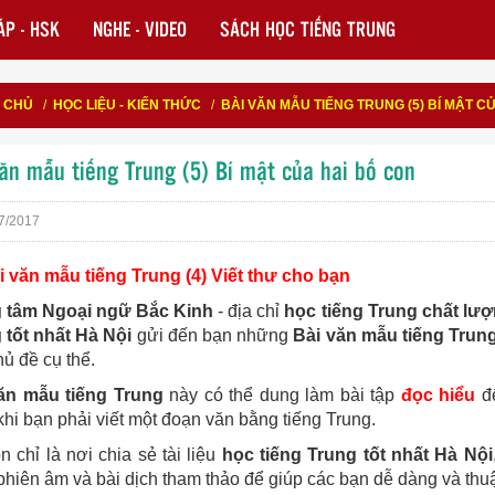
P - HSK
NGHE - VIDEO
SÁCH HỌC TIẾNG TRUNG
 CHỦ
/
HỌC LIỆU - KIẾN THỨC
/
BÀI VĂN MẪU TIẾNG TRUNG (5) BÍ MẬT C
ăn mẫu tiếng Trung (5) Bí mật của hai bố con
7/2017
i văn mẫu tiếng Trung (4) Viết thư cho bạn
 tâm Ngoại ngữ Bắc Kinh
- địa chỉ
học tiếng Trung chất lư
 tốt nhất Hà Nội
gửi đến bạn những
Bài văn mẫu tiếng Trun
ủ đề cụ thể.
ăn mẫu tiếng Trung
này có thể dung làm bài tập
đọc hiểu
để
hi bạn phải viết một đoạn văn bằng tiếng Trung.
n chỉ là nơi chia sẻ tài liệu
học tiếng Trung tốt nhất Hà Nội
phiên âm và bài dịch tham thảo để giúp các bạn dễ dàng và thu