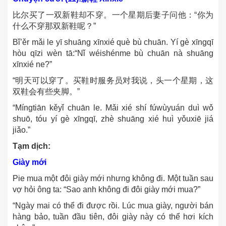
比尔买了一双新鞋却不穿。一个星期后妻子问他：“你为
什么不穿那双新鞋呢？”
Bǐ’ěr mǎi le yī shuāng xīnxié què bù chuān. Yí gè xīngqī
hòu qīzi wèn tā:“Nǐ wéishénme bù chuān nà shuāng
xīnxié ne?”
“明天可以穿了。买鞋时服务员对我说，头一个星期，这
双鞋会有些夹脚。”
“Míngtiān kěyǐ chuān le. Mǎi xié shí fúwùyuán duì wǒ
shuō, tóu yí gè xīngqī, zhè shuāng xié huì yǒuxiē jiá
jiǎo.”
Tạm dịch:
Giày mới
Pie mua một đôi giày mới nhưng không đi. Một tuần sau
vợ hỏi ông ta: “Sao anh không đi đôi giày mới mua?”
“Ngày mai có thể đi được rồi. Lúc mua giày, người bán
hàng bảo, tuần đầu tiên, đôi giày này có thể hơi kích