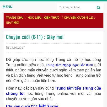
MENU
TRANG CHỦ
/
HỌC LIỆU - KIẾN THỨC
/
CHUYỆN CƯỜI (6-11) :
GIÀY MỚI
Chuyện cười (6-11) : Giày mới
17/03/2017
Để giúp các bạn học tiếng Trung có thể tự học tiếng
Trung online hiệu quả,
giới
Trung tâm Ngoại ngữ Bắc Kinh
thiệu những mẩu chuyện cười ngắn kèm theo phiên âm
và bản dịch tiếng Việt việc tự học tiếng Trung online trở
nên đơn giản, thuận tiện hơn.
Hôm nay, các bạn hãy cùng
Trung tâm tiến Trung của
chúng tôi
học tiếng Trung online với một vài mẩu
chuyện cười ngắn sau nhé:
Chuyện cười (11):
新鞋
Xīnxié